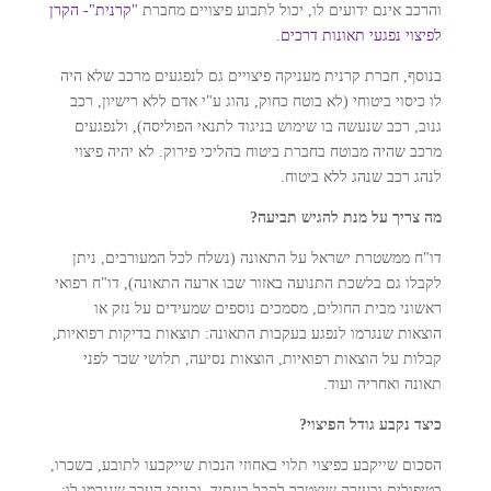
והרכב אינם ידועים לו, יכול לתבוע פיצויים מחברת
"קרנית"- הקרן
לפיצוי נפגעי תאונות דרכים
.
בנוסף, חברת קרנית מעניקה פיצויים גם לנפגעים מרכב שלא היה
לו כיסוי ביטוחי (לא בוטח כחוק, נהוג ע"י אדם ללא רישיון, רכב
גנוב, רכב שנעשה בו שימוש בניגוד לתנאי הפוליסה), ולנפגעים
מרכב שהיה מבוטח בחברת ביטוח בהליכי פירוק. לא יהיה פיצוי
לנהג רכב שנהג ללא ביטוח.
מה צריך על מנת להגיש תביעה?
דו"ח ממשטרת ישראל על התאונה (נשלח לכל המעורבים, ניתן
לקבלו גם בלשכת התנועה באזור שבו ארעה התאונה), דו"ח רפואי
ראשוני מבית החולים, מסמכים נוספים שמעידים על נזק או
הוצאות שנגרמו לנפגע בעקבות התאונה: תוצאות בדיקות רפואיות,
קבלות על הוצאות רפואיות, הוצאות נסיעה, תלושי שכר לפני
תאונה ואחריה ועוד.
כיצד נקבע גודל הפיצוי?
הסכום שייקבע כפיצוי תלוי באחוזי הנכות שייקבעו לתובע, בשכרו,
בטיפולים ובעזרה שיצטרך לקבל בעתיד, ובנזקי העבר שנגרמו לו: