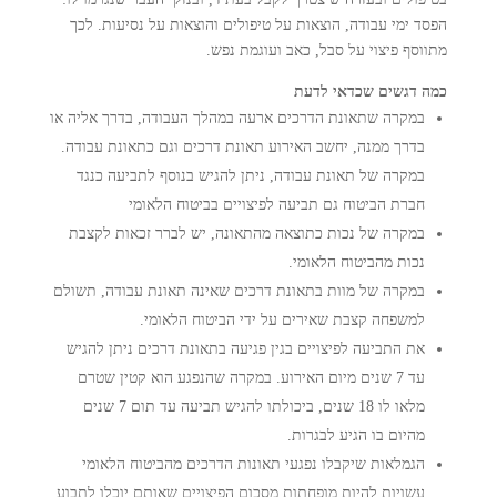
הפסד ימי עבודה, הוצאות על טיפולים והוצאות על נסיעות. לכך
מתווסף פיצוי על סבל, כאב ועוגמת נפש.
כמה דגשים שכדאי לדעת
במקרה שתאונת הדרכים ארעה במהלך העבודה, בדרך אליה או
בדרך ממנה, יחשב האירוע תאונת דרכים וגם כתאונת עבודה.
במקרה של תאונת עבודה, ניתן להגיש בנוסף לתביעה כנגד
חברת הביטוח גם תביעה לפיצויים בביטוח הלאומי
במקרה של נכות כתוצאה מהתאונה, יש לברר זכאות לקצבת
נכות מהביטוח הלאומי.
במקרה של מוות בתאונת דרכים שאינה תאונת עבודה, תשולם
למשפחה קצבת שאירים על ידי הביטוח הלאומי.
את התביעה לפיצויים בגין פגיעה בתאונת דרכים ניתן להגיש
עד 7 שנים מיום האירוע. במקרה שהנפגע הוא קטין שטרם
מלאו לו 18 שנים, ביכולתו להגיש תביעה עד תום 7 שנים
מהיום בו הגיע לבגרות.
הגמלאות שיקבלו נפגעי תאונות הדרכים מהביטוח הלאומי
עשויות להיות מופחתות מסכום הפיצויים שאותם יוכלו לתבוע