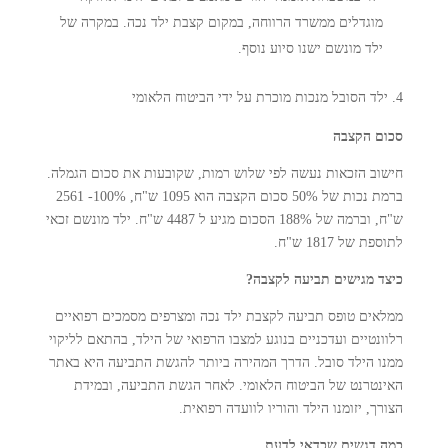
מוגדלים ממשרד הרווחה, במקום קצבת ילד נכה. במקרה של
ילד מונשם ישנו סיוע נוסף.
ילד הסובל מנכות מוכרת על ידי הביטוח הלאומי
סכום הקצבה
חישוב הזכאות נעשה לפי שלוש רמות, שקובעות את סכום הגמלה.
ברמת נכות של 50% סכום הקצבה הוא 1095 ש"ח, 100%- 2561
ש"ח, וברמה של 188% הסכום מגיע ל 4487 ש"ח. ילד מונשם זכאי
לתוספת של 1817 ש"ח.
כיצד מגישים תביעה לקצבה?
ממלאים טופס תביעה לקצבת ילד נכה ומצרפים מסמכים רפואיים
רלוונטיים ועדכניים בנוגע למצבו הרפואי של הילד, בהתאם לליקוי
ממנו הילד סובל. הדרך המהירה ביותר להגשת התביעה היא באתר
האינטרנט של הביטוח הלאומי. לאחר הגשת התביעה, ובמידת
הצורך, יזומנו הילד והוריו לוועדה רפואית.
כמה דגשים שכדאי לדעת