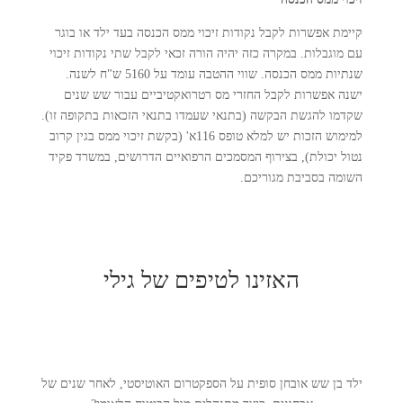
קיימת אפשרות לקבל נקודות זיכוי ממס הכנסה בעד ילד או בוגר
עם מוגבלות. במקרה כזה יהיה הורה זכאי לקבל שתי נקודות זיכוי
שנתיות ממס הכנסה. שווי ההטבה עומד על 5160 ש"ח לשנה.
ישנה אפשרות לקבל החזרי מס רטרואקטיביים עבור שש שנים
שקדמו להגשת הבקשה (בתנאי שעמדו בתנאי הזכאות בתקופה זו).
למימוש הזכות יש למלא טופס 116א' (בקשת זיכוי ממס בגין קרוב
נטול יכולת), בצירוף המסמכים הרפואיים הדרושים, במשרד פקיד
השומה בסביבת מגוריכם.
האזינו לטיפים של גילי
ילד בן שש אובחן סופית על הספקטרום האוטיסטי, לאחר שנים של