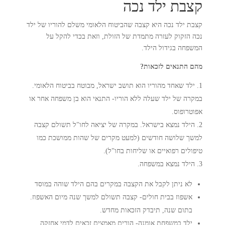
קצבת ילד נכה
קצבת ילד נכה היא קצבה שהביטוח הלאומי משלם להוריו של ילד
נכה הזקוק לעזרה מתמדת של הזולת, וזאת בכדי להקל על
המשפחה בגידול הילד.
מהם התנאים לזכאות?
ילד שאחד מהוריו הוא תושב ישראל, מבוטח בביטוח הלאומי.
במקרה של ילד שעלה ללא הוריו- התנאי הוא בן משפחה אחר או
אפוטרופוס.
הילד נמצא בישראל. במקרה של יציאה לחו"ל תשולם קצבה
למשך שלושה חודשים (למעט מקרים של שהות ממושכת כמו
טיפולים רפואיים או שליחות בחו"ל).
הילד נמצא במשפחה.
לא ניתן לקבל את הקצבה במקרים בהם הילד שוהה במוסד
אשפוז בבית חולים- קצבה תשולם למשך שנה מיום האשפוז.
בתום שנה, תיבדק הזכאות מחדש.
ילד במשפחת אומנה- הורים מאמצים זכאים לדמי אחזקה