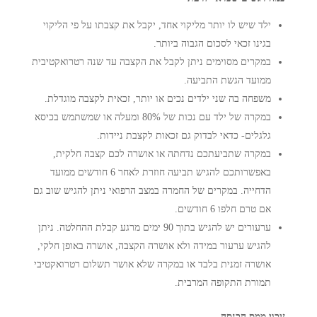
ילד שיש לו יותר מליקוי אחד, יקבל את קצבתו על פי הליקוי
בגינו זכאי לסכום הגבוה ביותר.
במקרים מסוימים ניתן לקבל את הקצבה עד שנה רטרואקטיבית
ממועד הגשת התביעה.
משפחה בה שני ילדים נכים או יותר, זכאית לקצבה מוגדלת.
במקרה של ילד עם נכות של 80% ומעלה או שמשתמש בכיסא
גלגלים- כדאי לבדוק גם זכאות לקצבת ניידות.
במקרה שתביעתכם נדחתה או אושרה לכם קצבה חלקית,
באפשרותכם להגיש תביעה חוזרת לאחר 6 חודשים ממועד
הדחייה. במקרים של החמרה במצב הרפואי ניתן להגיש שוב גם
אם טרם חלפו 6 חודשים.
ערעורים יש להגיש בתוך 90 ימים מרגע קבלת ההחלטה. ניתן
להגיש ערעור במידה ולא אושרה הקצבה, אושרה באופן חלקי,
אושרה זמנית בלבד או במקרה שלא אושר תשלום רטרואקטיבי
תמורת התקופה המרבית.
זיכוי ממס הכנסה