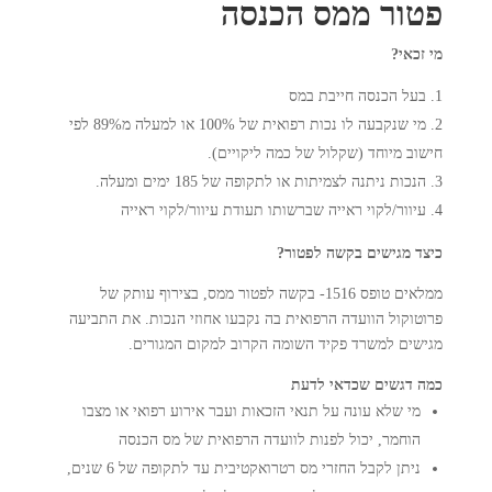
פטור ממס הכנסה
מי זכאי?
בעל הכנסה חייבת במס
מי שנקבעה לו נכות רפואית של 100% או למעלה מ89% לפי
חישוב מיוחד (שקלול של כמה ליקויים).
הנכות ניתנה לצמיתות או לתקופה של 185 ימים ומעלה.
עיוור/לקוי ראייה שברשותו תעודת עיוור/לקוי ראייה
כיצד מגישים בקשה לפטור?
ממלאים טופס 1516- בקשה לפטור ממס, בצירוף עותק של
פרוטוקול הוועדה הרפואית בה נקבעו אחוזי הנכות. את התביעה
מגישים למשרד פקיד השומה הקרוב למקום המגורים.
כמה דגשים שכדאי לדעת
מי שלא עונה על תנאי הזכאות ועבר אירוע רפואי או מצבו
הוחמר, יכול לפנות לוועדה הרפואית של מס הכנסה
ניתן לקבל החזרי מס רטרואקטיבית עד לתקופה של 6 שנים,