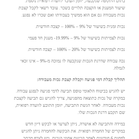
בתום התקופה שנקבעה, יזומן העובד לוועדה רפואית נוספת.
שיעור המענק או הקצבה תלויים בשכר. עובד רשאי לקבל קצבת
נכות מעבודה גם אם הוא ממשיך בעבודתו ואם שכרו לא נפגע.
נכות זמנית בשיעור של 9% – 100% – קצבה חודשית.
נכות לצמיתות בשיעור של 9% – 19.99%- מענק חד פעמי.
נכות לצמיתות בשיעור של 20% – 100% – קצבה חודשית.
נכה עבודה שדרגת הנכות שנקבעה לו נמוכה מ-9% – אינו זכאי
לגמלה.
תהליך קבלת דמי פגיעה וקבלת קצבת נכות מעבודה:
יש להגיש בביטוח הלאומי טופס תביעה לדמי פגיעה לנפגע עבודה.
במקרה של נכות כתוצאה מהפגיעה, צריך להגיש גם תביעה לקצבת
נכות מעבודה. לאחר הגשת התביעה, יזומן התובע לוועדה רפואית,
שם תקבע דרגת הנכות שלו.
במידה והתביעה לא אושרה, ניתן לערער או לבקש דיון חדש
במקרים של החמרה רפואית. את הבקשה להחמרה ניתן להגיש
לפחות 6 חודשים לאחר קביעת אחוזי הנכות, ויש לצרף מכתב