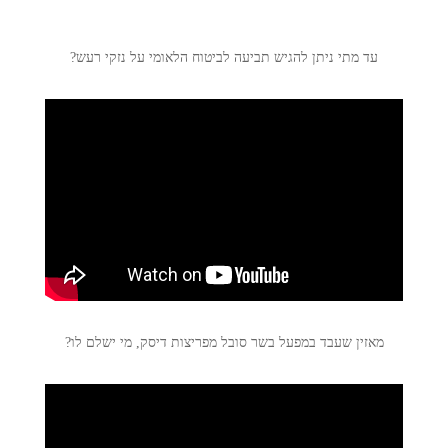
עד מתי ניתן להגיש תביעה לביטוח הלאומי על נזקי רעש?
מאזין שעבד במפעל בשר סובל מפריצות דיסק, מי ישלם לו?