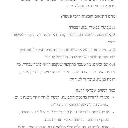
מרופא תעסוקתי בנוגע להחמרה.
מהם התנאים לזכאות לדמי פגיעה?
מבוטח בביטוח נפגעי עבודה
אינו מסוגל לעבוד בעבודתו הקודמת או דומה לה- בכפוף לאישור
רפואי
מחזיק בתעודה על אי כושר עבודה מהגורם המטפל, עם ציון
הפגיעות והתקופה שבמהלכה אינו יכול לעבוד
אינם זכאים: מי שעבד בתקופה שנקבע לו אי כושר עבודה, מי
שבעת הפגיעה היה בהכשרה מקצועית או שיקום, עציר, אסיר,
חוסה במעון, עובד זר לא חוקי.
כמה דגשים שכדאי לדעת
מומלץ להזדרז בהגשת התביעה. הגשה לאחר יותר משנה מיום
הפגיעה עלולה לפגוע בזכאות לתשלום.
מי שנקבעה לו דרגת נכות קבועה בשיעור של 20% ומעלה,
יעניק לו המוסד לביטוח לאומי תעודת נכה.
הזכאי לדמי פגיעה ולתגמולי מילואים באותו פרק הזמן, יאלץ