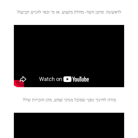
לראשונה: סרטן השד- מחלת מקצוע. אז מי זכאי להגיש תביעה?
מורה לחינוך גופני שסובל מנזקי שמש, מהן הזכויות שלו?